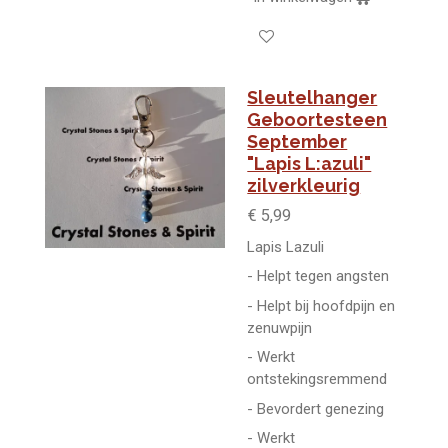
Sleutelhanger
Geboortesteen
September
"Lapis L:azuli"
zilverkleurig
€ 5,99
Lapis Lazuli
- Helpt tegen angsten
- Helpt bij hoofdpijn en
zenuwpijn
- Werkt
ontstekingsremmend
- Bevordert genezing
- Werkt