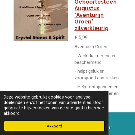
Geboortesteen
Augustus
"Aventurijn
Groen"
zilverkleurig
€ 5,99
Aventurijn Groen
- Werkt kalmerend en
beschermend
- helpt geluk en
voorspoed aantrekken
- Helpt ontspannen en
maakt je geduldiger en
Deze website gebruikt cookies voor analyse-
positiever
doeleinden en/of het tonen van advertenties. Door
gebruik te blijven maken van de site gaat u hiermee
- Helpt je om je te
akkoord.
richten op een doel en
daar naar toe te
Akkoord
E-mailadres
Telefoonnummer
werken en door te