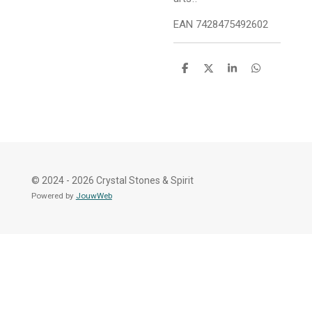
EAN 7428475492602
D
D
S
D
e
e
h
e
l
e
a
l
e
l
r
e
n
e
n
© 2024 - 2026 Crystal Stones & Spirit
Powered by
JouwWeb