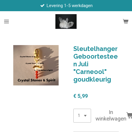
Levering 1-5 werkdagen
Ga
direct
naar
de
hoofdinhoud
Sleutelhanger
Geboortestee
n Juli
"Carneool"
goudkleurig
€ 5,99
In
winkelwagen