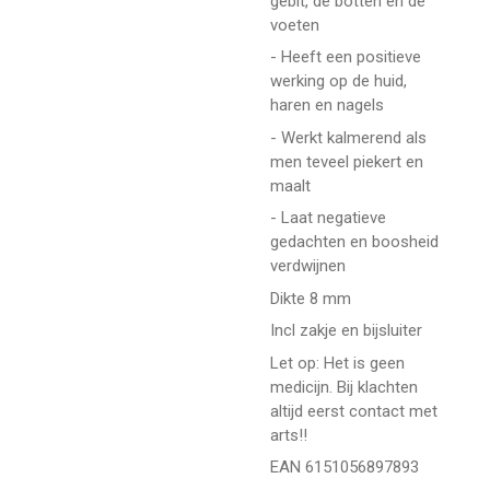
gebit, de botten en de
voeten
- Heeft een positieve
werking op de huid,
haren en nagels
- Werkt kalmerend als
men teveel piekert en
maalt
- Laat negatieve
gedachten en boosheid
verdwijnen
Dikte 8 mm
Incl zakje en bijsluiter
Let op: Het is geen
medicijn. Bij klachten
altijd eerst contact met
arts!!
EAN 6151056897893