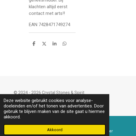
klachten altijd eerst
contact met arts!!
EAN 7428471749274
D
D
S
D
e
e
h
e
l
e
a
l
e
l
r
e
n
e
n
© 2024 - 2026 Crystal Stones & Spirit
Powered by
JouwWeb
Deze website gebruikt cookies voor analyse-
doeleinden en/of het tonen van advertenties. Door
gebruik te blijven maken van de site gaat u hiermee
akkoord.
Akkoord
E-mailadres
Telefoonnummer