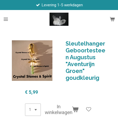
Levering 1-5 werkdagen
Ga
direct
naar
de
hoofdinhoud
Sleutelhanger
Geboortestee
n Augustus
"Aventurijn
Groen"
goudkleurig
€ 5,99
In
winkelwagen