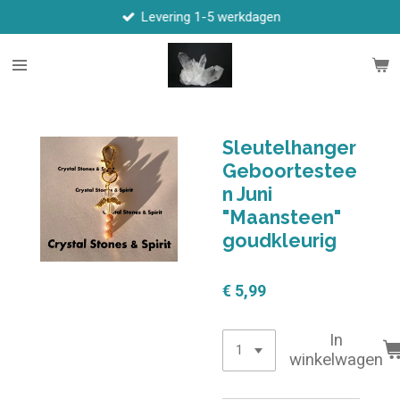
Levering 1-5 werkdagen
Ga
direct
naar
de
hoofdinhoud
Sleutelhanger
Geboortestee
n Juni
"Maansteen"
goudkleurig
€ 5,99
In
winkelwagen