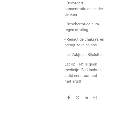
- Bevordert
concentratie en helder
denken
- Beschermt de aura
tegen straling
- Reinigt de chakra's en
brengt ze in balans
Incl Zakje en Bijsluiter
Let op. Het is geen
medicijn. Bij klachten
altijd eerst contact
met arts!!
D
D
S
D
e
e
h
e
l
e
a
l
e
l
r
e
n
e
n