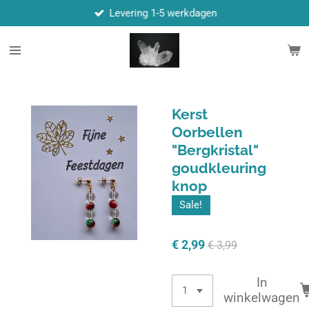
Levering 1-5 werkdagen
Ga
direct
naar
de
hoofdinhoud
Kerst
Oorbellen
"Bergkristal"
goudkleuring
knop
Sale!
€ 2,99
€ 3,99
In
winkelwagen