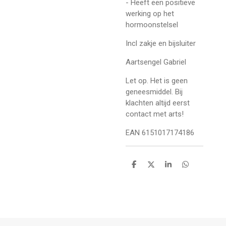
- Heeft een positieve
werking op het
hormoonstelsel
Incl zakje en bijsluiter
Aartsengel Gabriel
Let op. Het is geen
geneesmiddel. Bij
klachten altijd eerst
contact met arts!
EAN 6151017174186
D
D
S
D
e
e
h
e
l
e
a
l
e
l
r
e
n
e
n