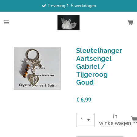
Levering 1-5 werkdagen
Ga
direct
naar
de
hoofdinhoud
Sleutelhanger
Aartsengel
Gabriel /
Tijgeroog
Goud
€ 6,99
In
winkelwagen