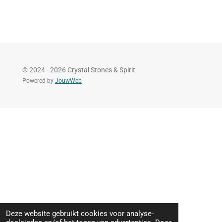
e
e
h
e
l
e
a
l
e
l
r
e
n
e
n
© 2024 - 2026 Crystal Stones & Spirit
Powered by
JouwWeb
Deze website gebruikt cookies voor analyse-