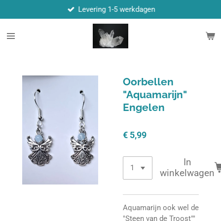
Levering 1-5 werkdagen
Ga
direct
naar
de
hoofdinhoud
Oorbellen
"Aquamarijn"
Engelen
€ 5,99
In
winkelwagen
Aquamarijn ook wel de
"Steen van de Troost""