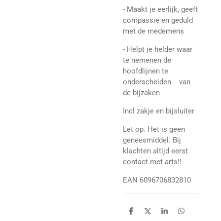
- Maakt je eerlijk, geeft
compassie en geduld
met de medemens
- Helpt je helder waar
te nemenen de
hoofdlijnen te
onderscheiden van
de bijzaken
Incl zakje en bijsluiter
Let op. Het is geen
geneesmiddel. Bij
klachten altijd eerst
contact met arts!!
EAN 6096706832810
D
D
S
D