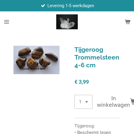
Levering 1-5 werkdagen
Ga
direct
naar
de
hoofdinhoud
Tijgeroog
Trommelsteen
4-6 cm
€ 3,99
In
winkelwagen
Tijgeroog:
• Beschermt tegen