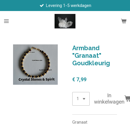
Levering 1-5 werkdagen
Ga
direct
naar
de
hoofdinhoud
Armband
"Granaat"
Goudkleurig
€ 7,99
In
winkelwagen
Granaat