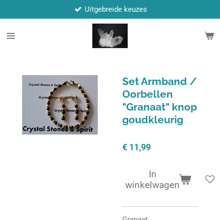
Uitgebreide keuzes
Ga
direct
naar
de
hoofdinhoud
Set Armband /
Oorbellen
"Granaat" knop
goudkleurig
€ 11,99
In
winkelwagen
Granaat