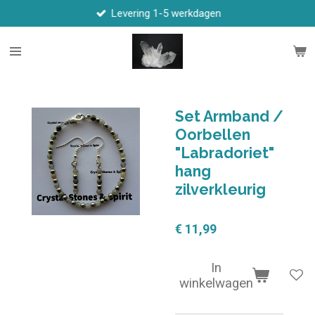
Levering 1-5 werkdagen
Ga
direct
naar
de
hoofdinhoud
Set Armband /
Oorbellen
"Labradoriet"
hang
zilverkleurig
€ 11,99
In
winkelwagen