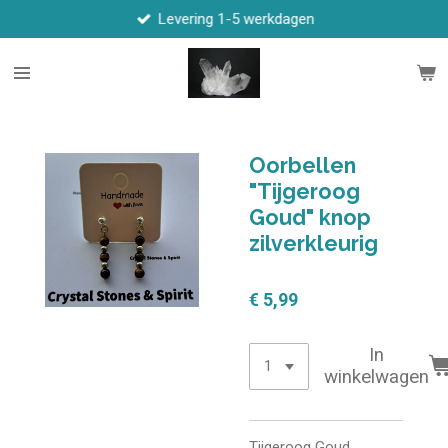
Levering 1-5 werkdagen
Ga
direct
naar
de
hoofdinhoud
Oorbellen
"Tijgeroog
Goud" knop
zilverkleurig
€ 5,99
In
winkelwagen
Tijgeroog Goud