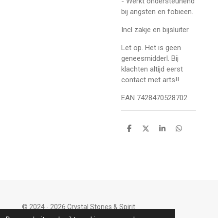
- Werkt ondersteunend
bij angsten en fobieen.
Incl zakje en bijsluiter
Let op. Het is geen
geneesmidderl. Bij
klachten altijd eerst
contact met arts!!
EAN 7428470528702
D
D
S
D
e
e
h
e
l
e
a
l
e
l
r
e
n
e
n
© 2024 - 2026 Crystal Stones & Spirit
Powered by
JouwWeb