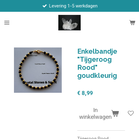
Levering 1-5 werkdagen
Ga
direct
naar
de
hoofdinhoud
Enkelbandje
"Tijgeroog
Rood"
goudkleurig
€ 8,99
In
winkelwagen
Tijgeroog Rood