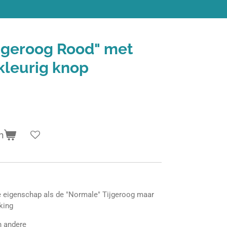
ijgeroog Rood" met
kleurig knop
n
e eigenschap als de "Normale" Tijgeroog maar
king
en andere