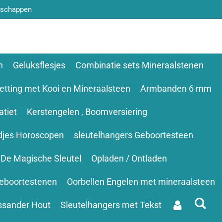
nschappen
n
Geluksflesjes
Combinatie sets Mineraalstenen
etting met Kooi en Mineraalsteen
Armbanden 6 mm
tiet
Kerstengelen , Boomversiering
djes Horoscopen
sleutelhangers Geboortesteen
De Magische Sleutel
Opladen / Ontladen
eboortestenen
Oorbellen Engelen met mineraalsteen
ssander Hout
Sleutelhangers met Tekst