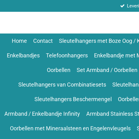
Lever
Ga
direct
naar
de
hoofdinhoud
Home
Contact
Sleutelhangers met Boze Oog /
Enkelbandjes
Telefoonhangers
Enkelbandje met 
Oorbellen
Set Armband / Oorbellen
Sleutelhangers van Combinatiesets
Sleutelha
Sleutelhangers Beschermengel
Oorbell
Armband / Enkelbandje Infinity
Armband Stainless S
Oorbellen met Mineraalsteen en Engelenvleugels