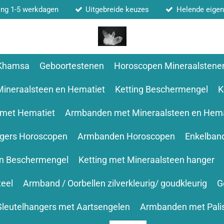
ing 1-5 werkdagen
Uitgebreide keuzes
Helende eige
 Khamsa
Geboortestenen
Horoscopen Mineraalstene
Mineraalsteen en Hematiet
Ketting Beschermengel
K
 met Hematiet
Armbanden met Mineraalsteen en Hema
ngers Horoscopen
Armbanden Horoscopen
Enkelban
en Beschermengel
Ketting met Mineraalsteen hanger
teel
Armband / Oorbellen zilverkleurig/ goudkleurig
G
Sleutelhangers met Aartsengelen
Armbanden met Pali