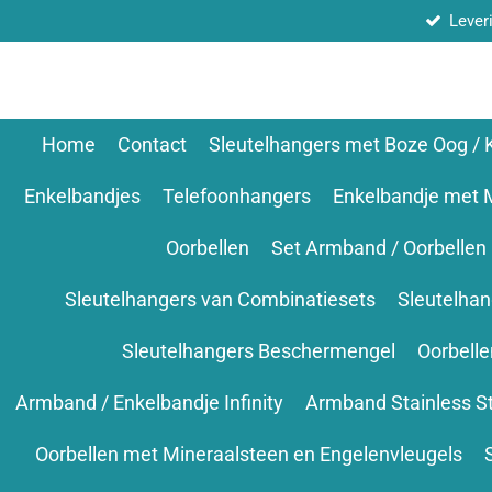
Lever
Ga
direct
naar
de
hoofdinhoud
Home
Contact
Sleutelhangers met Boze Oog /
Enkelbandjes
Telefoonhangers
Enkelbandje met 
Oorbellen
Set Armband / Oorbellen
Sleutelhangers van Combinatiesets
Sleutelha
Sleutelhangers Beschermengel
Oorbell
Armband / Enkelbandje Infinity
Armband Stainless S
Oorbellen met Mineraalsteen en Engelenvleugels