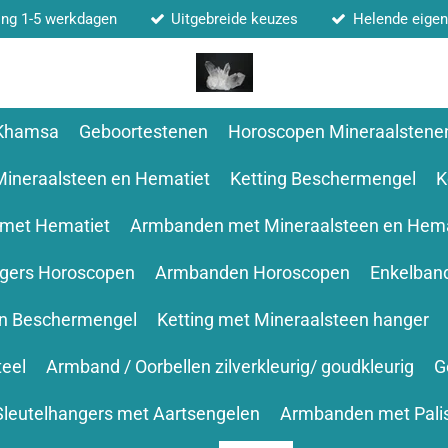
ing 1-5 werkdagen
Uitgebreide keuzes
Helende eige
 Khamsa
Geboortestenen
Horoscopen Mineraalstene
Mineraalsteen en Hematiet
Ketting Beschermengel
K
 met Hematiet
Armbanden met Mineraalsteen en Hema
ngers Horoscopen
Armbanden Horoscopen
Enkelban
en Beschermengel
Ketting met Mineraalsteen hanger
teel
Armband / Oorbellen zilverkleurig/ goudkleurig
G
Sleutelhangers met Aartsengelen
Armbanden met Pali