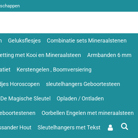
nschappen
n
Geluksflesjes
Combinatie sets Mineraalstenen
etting met Kooi en Mineraalsteen
Armbanden 6 mm
tiet
Kerstengelen , Boomversiering
djes Horoscopen
sleutelhangers Geboortesteen
De Magische Sleutel
Opladen / Ontladen
eboortestenen
Oorbellen Engelen met mineraalsteen
ssander Hout
Sleutelhangers met Tekst