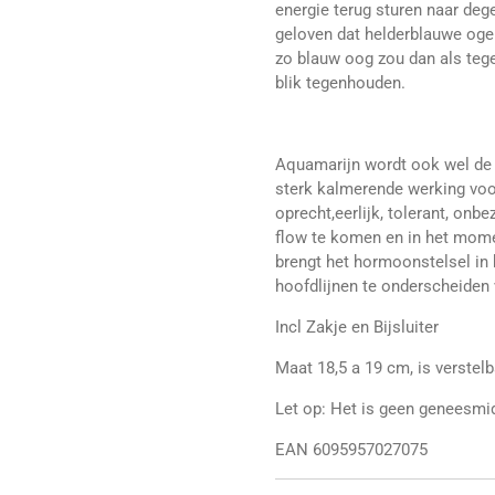
energie terug sturen naar de
geloven dat helderblauwe oge
zo blauw oog zou dan als teg
blik tegenhouden.
Aquamarijn wordt ook wel de 
sterk kalmerende werking voor
oprecht,eerlijk, tolerant, onbe
flow te komen en in het moment
brengt het hormoonstelsel in 
hoofdlijnen te onderscheiden 
Incl Zakje en Bijsluiter
Maat 18,5 a 19 cm, is verstel
Let op: Het is geen geneesmidd
EAN 6095957027075