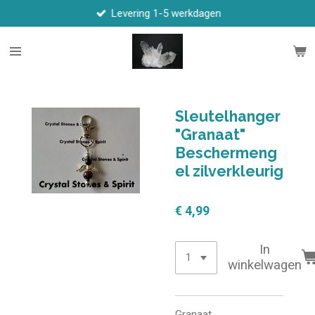
Levering 1-5 werkdagen
Ga
direct
naar
de
hoofdinhoud
Sleutelhanger
"Granaat"
Beschermeng
el zilverkleurig
€ 4,99
In
winkelwagen
Granaat