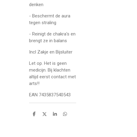
denken
- Beschermt de aura
tegen straling
- Reinigt de chakra's en
brengt ze in balans
Incl Zakje en Bijsluiter
Let op. Het is geen
medicijn. Bij klachten
altijd eerst contact met
arts!!
EAN 7435837540543
D
D
S
D
e
e
h
e
l
e
a
l
e
l
r
e
n
e
n