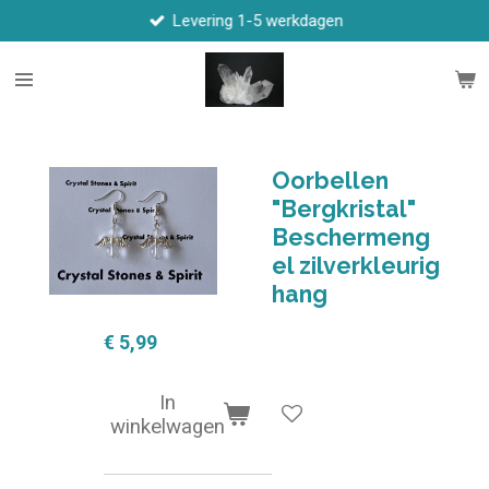
Levering 1-5 werkdagen
Ga
direct
naar
de
hoofdinhoud
Oorbellen
"Bergkristal"
Beschermeng
el zilverkleurig
hang
€ 5,99
In
winkelwagen