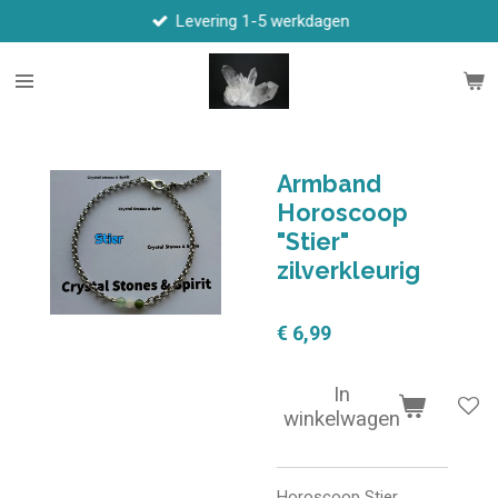
Levering 1-5 werkdagen
Ga
direct
naar
de
hoofdinhoud
Armband
Horoscoop
"Stier"
zilverkleurig
€ 6,99
In
winkelwagen
Horoscoop Stier