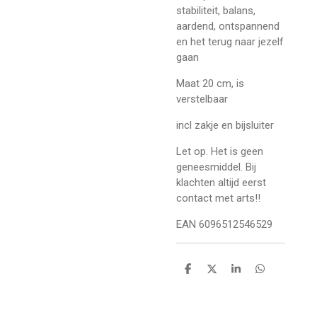
stabiliteit, balans,
aardend, ontspannend
en het terug naar jezelf
gaan
Maat 20 cm, is
verstelbaar
incl zakje en bijsluiter
Let op. Het is geen
geneesmiddel. Bij
klachten altijd eerst
contact met arts!!
EAN 6096512546529
D
D
S
D
e
e
h
e
l
e
a
l
e
l
r
e
n
e
n