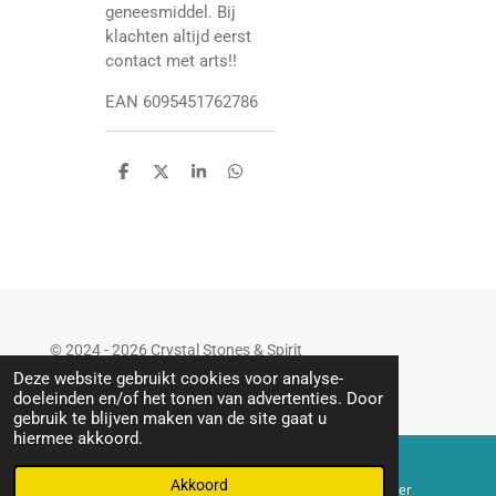
geneesmiddel. Bij
klachten altijd eerst
contact met arts!!
EAN 6095451762786
D
D
S
D
e
e
h
e
l
e
a
l
e
l
r
e
n
e
n
© 2024 - 2026 Crystal Stones & Spirit
Powered by
JouwWeb
Deze website gebruikt cookies voor analyse-
doeleinden en/of het tonen van advertenties. Door
gebruik te blijven maken van de site gaat u
hiermee akkoord.
Akkoord
E-mailadres
Telefoonnummer