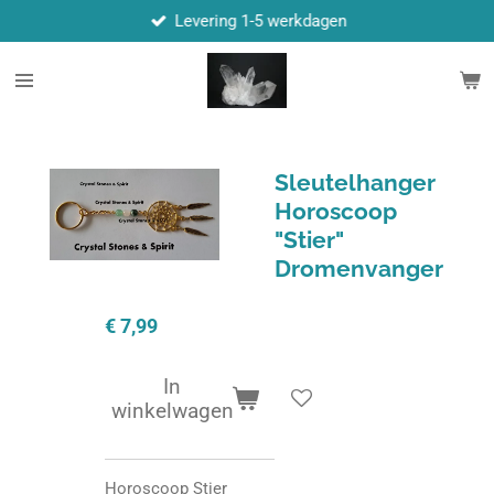
Levering 1-5 werkdagen
Ga
direct
naar
de
hoofdinhoud
Sleutelhanger
Horoscoop
"Stier"
Dromenvanger
€ 7,99
In
winkelwagen
Horoscoop Stier