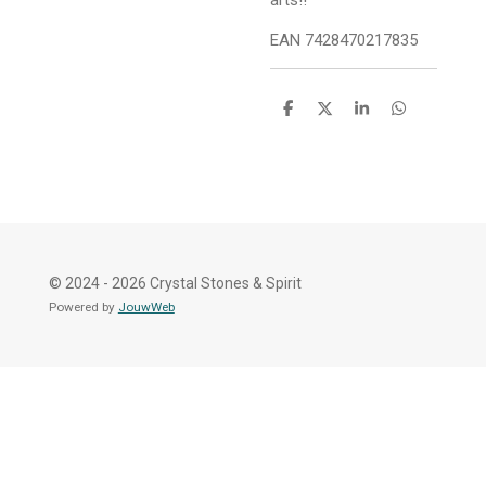
EAN 7428470217835
D
D
S
D
e
e
h
e
l
e
a
l
e
l
r
e
n
e
n
© 2024 - 2026 Crystal Stones & Spirit
Powered by
JouwWeb