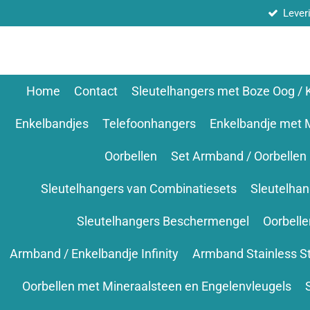
Lever
Ga
direct
naar
de
hoofdinhoud
Home
Contact
Sleutelhangers met Boze Oog /
Enkelbandjes
Telefoonhangers
Enkelbandje met 
Oorbellen
Set Armband / Oorbellen
Sleutelhangers van Combinatiesets
Sleutelha
Sleutelhangers Beschermengel
Oorbell
Armband / Enkelbandje Infinity
Armband Stainless S
Oorbellen met Mineraalsteen en Engelenvleugels