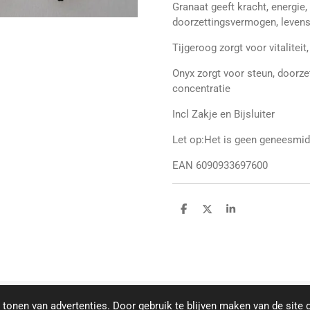
Granaat geeft kracht, energie
doorzettingsvermogen, levensv
Tijgeroog zorgt voor vitaliteit
Onyx zorgt voor steun, doorze
concentratie
Incl Zakje en Bijsluiter
Let op:Het is geen geneesmidde
EAN 6090933697600
D
D
S
e
e
h
l
e
a
e
l
r
n
e
tonen van advertenties. Door gebruik te blijven maken van de site 