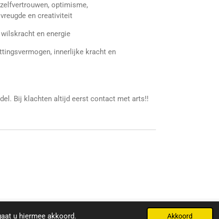
, zelfvertrouwen, optimisme,
reugde en creativiteit
, wilskracht en energie
ttingsvermogen, innerlijke kracht en
l. Bij klachten altijd eerst contact met arts!!
Powered by
JouwWeb
gaat u hiermee akkoord.
Akkoord