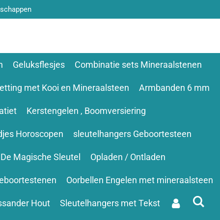
nschappen
n
Geluksflesjes
Combinatie sets Mineraalstenen
etting met Kooi en Mineraalsteen
Armbanden 6 mm
tiet
Kerstengelen , Boomversiering
djes Horoscopen
sleutelhangers Geboortesteen
De Magische Sleutel
Opladen / Ontladen
eboortestenen
Oorbellen Engelen met mineraalsteen
ssander Hout
Sleutelhangers met Tekst