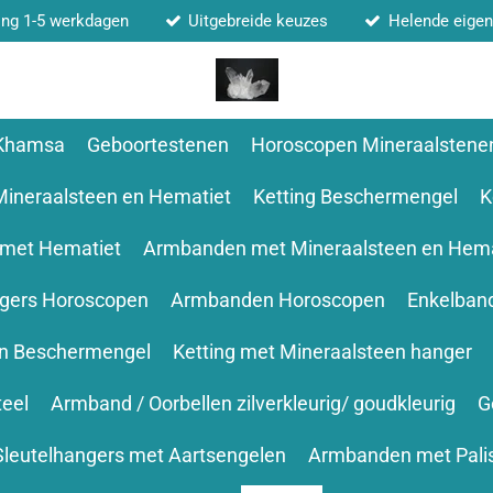
ing 1-5 werkdagen
Uitgebreide keuzes
Helende eige
 Khamsa
Geboortestenen
Horoscopen Mineraalstene
Mineraalsteen en Hematiet
Ketting Beschermengel
K
 met Hematiet
Armbanden met Mineraalsteen en Hema
ngers Horoscopen
Armbanden Horoscopen
Enkelban
en Beschermengel
Ketting met Mineraalsteen hanger
teel
Armband / Oorbellen zilverkleurig/ goudkleurig
G
Sleutelhangers met Aartsengelen
Armbanden met Pali