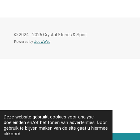
e
l
r
e
n
e
n
© 2024 - 2026 Crystal Stones & Spirit
Powered by
JouwWeb
Deze website gebruikt cookies voor analyse-
doeleinden en/of het tonen van advertenties. Door
gebruik te blijven maken van de site gaat u hiermee
akkoord.