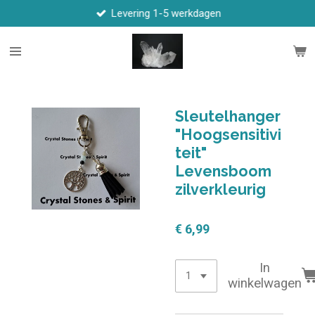
Levering 1-5 werkdagen
Ga
direct
naar
de
hoofdinhoud
Sleutelhanger
"Hoogsensitivi
teit"
Levensboom
zilverkleurig
€ 6,99
In
winkelwagen