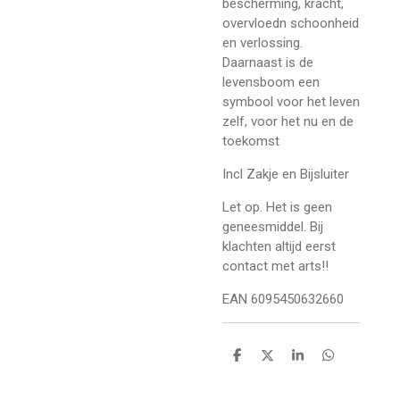
bescherming, kracht,
overvloedn schoonheid
en verlossing.
Daarnaast is de
levensboom een
symbool voor het leven
zelf, voor het nu en de
toekomst
Incl Zakje en Bijsluiter
Let op. Het is geen
geneesmiddel. Bij
klachten altijd eerst
contact met arts!!
EAN 6095450632660
D
D
S
D
e
e
h
e
l
e
a
l