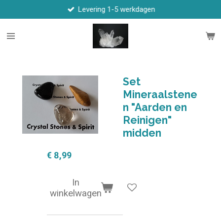
Levering 1-5 werkdagen
Ga
direct
naar
de
hoofdinhoud
Set
Mineraalstene
n "Aarden en
Reinigen"
midden
€ 8,99
In
winkelwagen