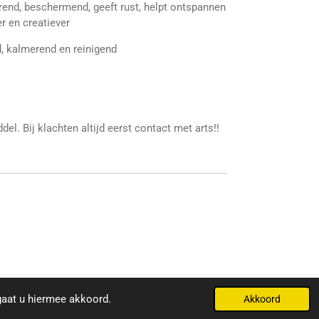
rend, beschermend, geeft rust, helpt ontspannen
r en creatiever
, kalmerend en reinigend
el. Bij klachten altijd eerst contact met arts!!
Powered by
JouwWeb
gaat u hiermee akkoord.
Akkoord