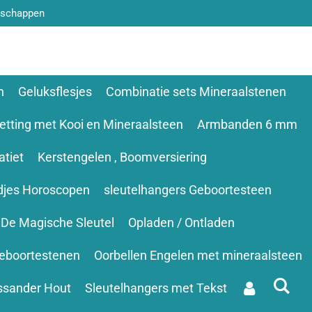
nschappen
n
Geluksflesjes
Combinatie sets Mineraalstenen
etting met Kooi en Mineraalsteen
Armbanden 6 mm
tiet
Kerstengelen , Boomversiering
djes Horoscopen
sleutelhangers Geboortesteen
De Magische Sleutel
Opladen / Ontladen
eboortestenen
Oorbellen Engelen met mineraalsteen
ssander Hout
Sleutelhangers met Tekst