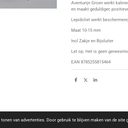
Aventurijn Groen werkt kalme
en maakt geduldiger, positieve
Lepidoliet werkt beschermend
Maat 10-15 mm
Incl Zakje en Bijsluiter
Let op. Het is geen geneesmidd
EAN 8785255815464
D
D
S
e
e
h
l
e
a
e
l
r
n
e
tonen van advertenties. Door gebruik te blijven maken van de site 