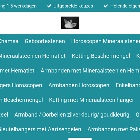
ing 1-5 werkdagen
Uitgebreide keuzes
Helende eige
 Khamsa
Geboortestenen
Horoscopen Mineraalstene
Mineraalsteen en Hematiet
Ketting Beschermengel
K
 met Hematiet
Armbanden met Mineraalsteen en Hema
ngers Horoscopen
Armbanden Horoscopen
Enkelban
en Beschermengel
Ketting met Mineraalsteen hanger
teel
Armband / Oorbellen zilverkleurig/ goudkleurig
G
Sleutelhangers met Aartsengelen
Armbanden met Pali