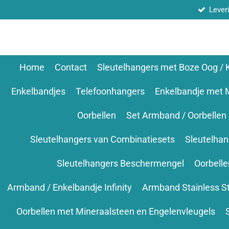
Lever
Ga
direct
naar
de
hoofdinhoud
Home
Contact
Sleutelhangers met Boze Oog /
Enkelbandjes
Telefoonhangers
Enkelbandje met 
Oorbellen
Set Armband / Oorbellen
Sleutelhangers van Combinatiesets
Sleutelha
Sleutelhangers Beschermengel
Oorbell
Armband / Enkelbandje Infinity
Armband Stainless S
Oorbellen met Mineraalsteen en Engelenvleugels