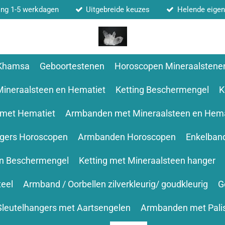
ing 1-5 werkdagen
Uitgebreide keuzes
Helende eige
 Khamsa
Geboortestenen
Horoscopen Mineraalstene
Mineraalsteen en Hematiet
Ketting Beschermengel
K
 met Hematiet
Armbanden met Mineraalsteen en Hema
ngers Horoscopen
Armbanden Horoscopen
Enkelban
en Beschermengel
Ketting met Mineraalsteen hanger
teel
Armband / Oorbellen zilverkleurig/ goudkleurig
G
Sleutelhangers met Aartsengelen
Armbanden met Pali