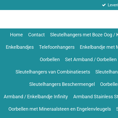
Lever
Ga
direct
naar
de
hoofdinhoud
Home
Contact
Sleutelhangers met Boze Oog /
Enkelbandjes
Telefoonhangers
Enkelbandje met 
Oorbellen
Set Armband / Oorbellen
Sleutelhangers van Combinatiesets
Sleutelha
Sleutelhangers Beschermengel
Oorbell
Armband / Enkelbandje Infinity
Armband Stainless S
Oorbellen met Mineraalsteen en Engelenvleugels