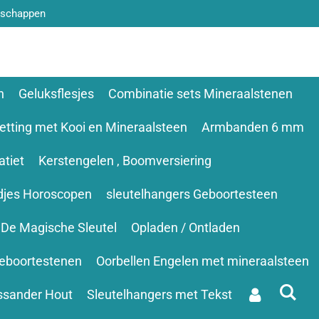
nschappen
n
Geluksflesjes
Combinatie sets Mineraalstenen
etting met Kooi en Mineraalsteen
Armbanden 6 mm
tiet
Kerstengelen , Boomversiering
djes Horoscopen
sleutelhangers Geboortesteen
De Magische Sleutel
Opladen / Ontladen
eboortestenen
Oorbellen Engelen met mineraalsteen
ssander Hout
Sleutelhangers met Tekst