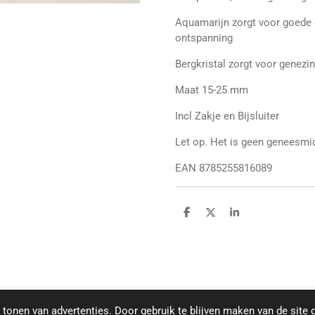
Aquamarijn zorgt voor goede c
ontspanning
Bergkristal zorgt voor genezin
Maat 15-25 mm
Incl Zakje en Bijsluiter
Let op. Het is geen geneesmidd
EAN 8785255816089
D
D
S
e
e
h
l
e
a
e
l
r
n
e
tonen van advertenties. Door gebruik te blijven maken van de site 