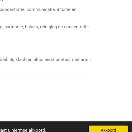
oncentratie, communicatie, intuitie en
g, harmonie, balans, reiniging en concentratie
el. Bij klachten altijd eerst contact met arts!!
Powered by
JouwWeb
gaat u hiermee akkoord.
Akkoord