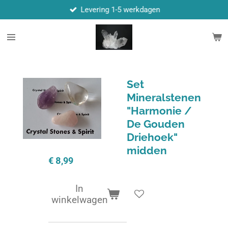
Levering 1-5 werkdagen
Ga
direct
naar
de
hoofdinhoud
Set
Mineralstenen
"Harmonie /
De Gouden
Driehoek"
midden
€ 8,99
In
winkelwagen