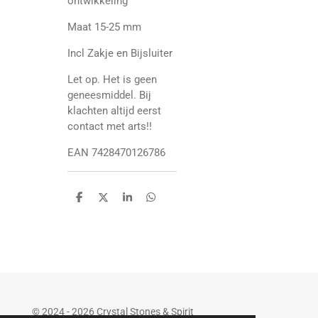
ontwikkeling
Maat 15-25 mm
Incl Zakje en Bijsluiter
Let op. Het is geen
geneesmiddel. Bij
klachten altijd eerst
contact met arts!!
EAN 7428470126786
D
D
S
D
e
e
h
e
l
e
a
l
e
l
r
e
n
e
n
© 2024 - 2026 Crystal Stones & Spirit