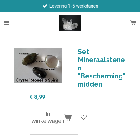
Levering 1-5 werkdagen
Ga
direct
naar
de
hoofdinhoud
Set
Mineraalstene
n
"Bescherming"
midden
€ 8,99
In
winkelwagen