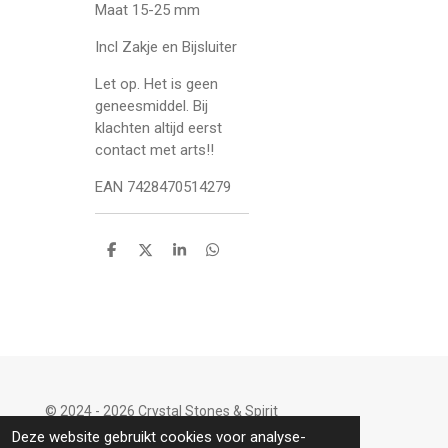
Maat 15-25 mm
Incl Zakje en Bijsluiter
Let op. Het is geen
geneesmiddel. Bij
klachten altijd eerst
contact met arts!!
EAN 7428470514279
D
D
S
D
e
e
h
e
l
e
a
l
e
l
r
e
n
e
n
© 2024 - 2026 Crystal Stones & Spirit
Powered by
JouwWeb
Deze website gebruikt cookies voor analyse-