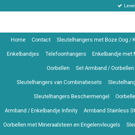
Lever
Ga
direct
naar
de
hoofdinhoud
Home
Contact
Sleutelhangers met Boze Oog /
Enkelbandjes
Telefoonhangers
Enkelbandje met 
Oorbellen
Set Armband / Oorbellen
Sleutelhangers van Combinatiesets
Sleutelhan
Sleutelhangers Beschermengel
Oorbell
Armband / Enkelbandje Infinity
Armband Stainless St
Oorbellen met Mineraalsteen en Engelenvleugels
Sle