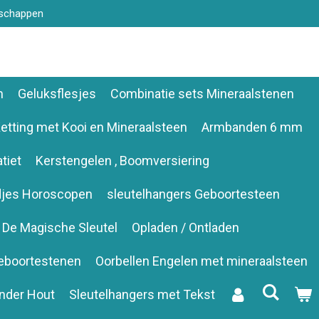
nschappen
n
Geluksflesjes
Combinatie sets Mineraalstenen
etting met Kooi en Mineraalsteen
Armbanden 6 mm
tiet
Kerstengelen , Boomversiering
djes Horoscopen
sleutelhangers Geboortesteen
De Magische Sleutel
Opladen / Ontladen
eboortestenen
Oorbellen Engelen met mineraalsteen
nder Hout
Sleutelhangers met Tekst