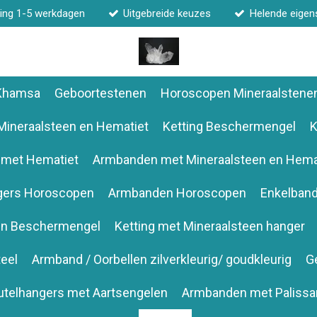
ing 1-5 werkdagen
Uitgebreide keuzes
Helende eige
 Khamsa
Geboortestenen
Horoscopen Mineraalstene
Mineraalsteen en Hematiet
Ketting Beschermengel
K
 met Hematiet
Armbanden met Mineraalsteen en Hema
gers Horoscopen
Armbanden Horoscopen
Enkelban
en Beschermengel
Ketting met Mineraalsteen hanger
eel
Armband / Oorbellen zilverkleurig/ goudkleurig
G
utelhangers met Aartsengelen
Armbanden met Palissa