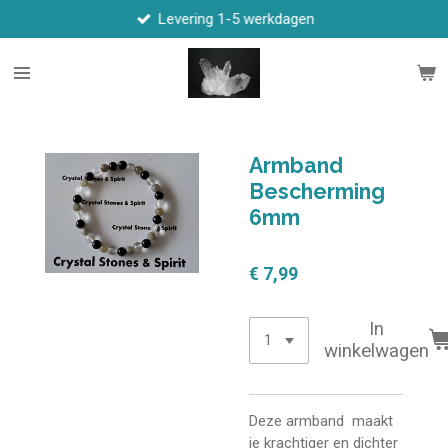
Levering 1-5 werkdagen
Ga
direct
naar
de
hoofdinhoud
Armband
Bescherming
6mm
€ 7,99
In
winkelwagen
Deze armband maakt
je krachtiger en dichter