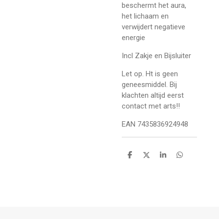
beschermt het aura,
het lichaam en
verwijdert negatieve
energie
Incl Zakje en Bijsluiter
Let op. Ht is geen
geneesmiddel. Bij
klachten altijd eerst
contact met arts!!
EAN 7435836924948
D
D
S
D
e
e
h
e
l
e
a
l
e
l
r
e
n
e
n