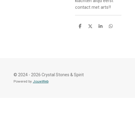
klachten altijd eerst
contact met arts!!
D
D
S
D
e
e
h
e
l
e
a
l
e
l
r
e
n
e
n
© 2024 - 2026 Crystal Stones & Spirit
Powered by
JouwWeb