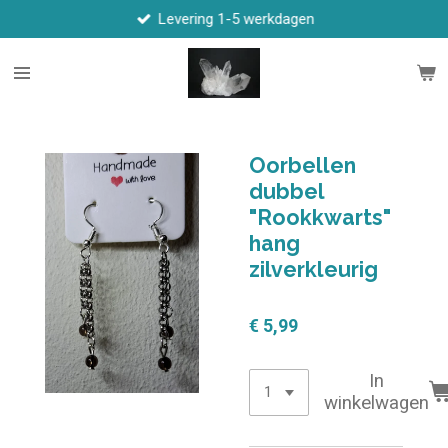
Levering 1-5 werkdagen
Ga
direct
naar
de
hoofdinhoud
Oorbellen
dubbel
"Rookkwarts"
hang
zilverkleurig
€ 5,99
In
winkelwagen