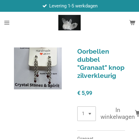
Levering 1-5 werkdagen
Ga
direct
naar
de
hoofdinhoud
Oorbellen
dubbel
"Granaat" knop
zilverkleurig
€ 5,99
In
winkelwagen
Granaat