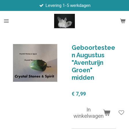
Levering 1-5 werkdagen
Ga
direct
naar
de
hoofdinhoud
Geboortestee
n Augustus
"Aventurijn
Groen"
midden
€ 7,99
In
winkelwagen