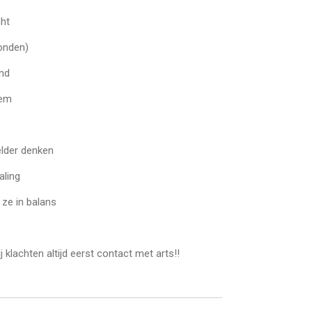
cht
onden)
end
eem
elder denken
aling
 ze in balans
j klachten altijd eerst contact met arts!!