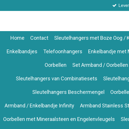
Lever
Ga
direct
naar
de
hoofdinhoud
Home
Contact
Sleutelhangers met Boze Oog /
Enkelbandjes
Telefoonhangers
Enkelbandje met 
Oorbellen
Set Armband / Oorbellen
Sleutelhangers van Combinatiesets
Sleutelhan
Sleutelhangers Beschermengel
Oorbell
Armband / Enkelbandje Infinity
Armband Stainless St
Oorbellen met Mineraalsteen en Engelenvleugels
Sle