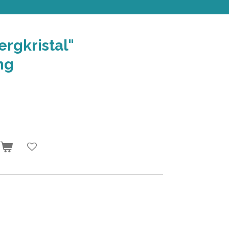
ergkristal"
ng
n