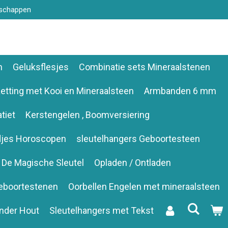
nschappen
n
Geluksflesjes
Combinatie sets Mineraalstenen
etting met Kooi en Mineraalsteen
Armbanden 6 mm
tiet
Kerstengelen , Boomversiering
djes Horoscopen
sleutelhangers Geboortesteen
De Magische Sleutel
Opladen / Ontladen
eboortestenen
Oorbellen Engelen met mineraalsteen
nder Hout
Sleutelhangers met Tekst