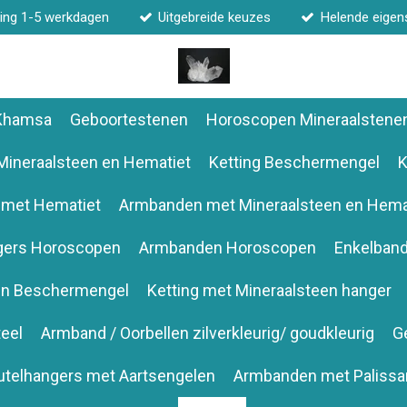
ing 1-5 werkdagen
Uitgebreide keuzes
Helende eige
 Khamsa
Geboortestenen
Horoscopen Mineraalstene
Mineraalsteen en Hematiet
Ketting Beschermengel
K
 met Hematiet
Armbanden met Mineraalsteen en Hema
gers Horoscopen
Armbanden Horoscopen
Enkelban
en Beschermengel
Ketting met Mineraalsteen hanger
eel
Armband / Oorbellen zilverkleurig/ goudkleurig
G
utelhangers met Aartsengelen
Armbanden met Palissa