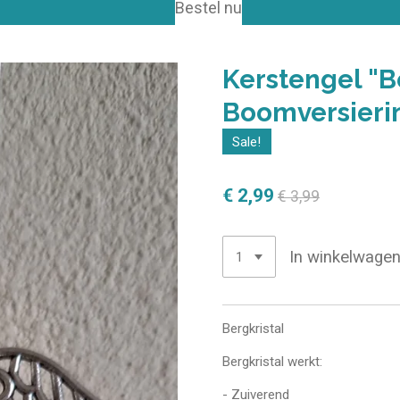
Bestel nu
Kerstengel "B
Boomversieri
Sale!
€ 2,99
€ 3,99
In winkelwage
Bergkristal
Bergkristal werkt:
- Zuiverend