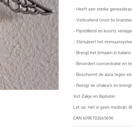
- Heeft een sterke geneeskra
- Verkoelend (voor bv brandw
- Pijnstillend en koorts verlag
- Stimuleert het immuunsyst
- Brengt het lichaam in balans
- Bevordert concentratie en h
- Beschermt de aura tegen str
- Reinigt de chakra's en brengt
Incl Zakje en Bijsluiter
Let op. Het is geen medicijn. Bi
EAN 6096702665696