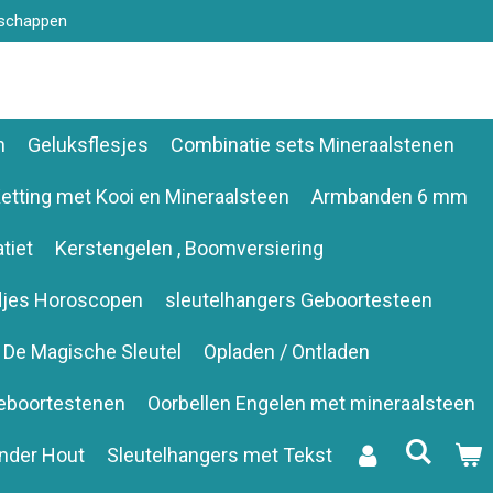
nschappen
n
Geluksflesjes
Combinatie sets Mineraalstenen
etting met Kooi en Mineraalsteen
Armbanden 6 mm
tiet
Kerstengelen , Boomversiering
djes Horoscopen
sleutelhangers Geboortesteen
De Magische Sleutel
Opladen / Ontladen
eboortestenen
Oorbellen Engelen met mineraalsteen
nder Hout
Sleutelhangers met Tekst