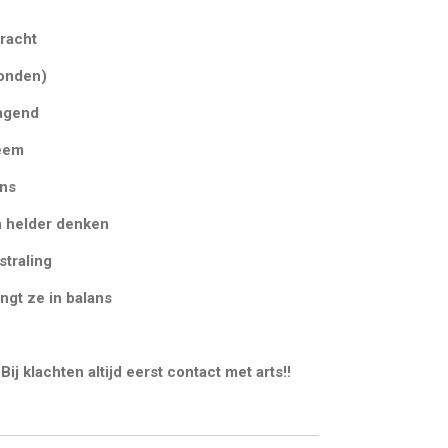
racht
wonden)
lagend
teem
ans
n helder denken
straling
ngt ze in balans
Bij klachten altijd eerst contact met arts!!