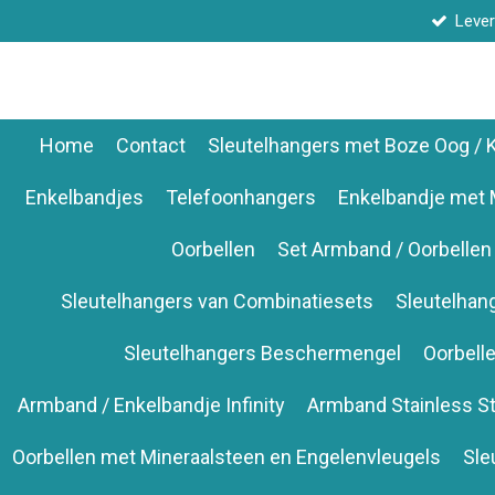
Lever
Ga
direct
naar
de
hoofdinhoud
Home
Contact
Sleutelhangers met Boze Oog /
Enkelbandjes
Telefoonhangers
Enkelbandje met 
Oorbellen
Set Armband / Oorbellen
Sleutelhangers van Combinatiesets
Sleutelhan
Sleutelhangers Beschermengel
Oorbell
Armband / Enkelbandje Infinity
Armband Stainless St
Oorbellen met Mineraalsteen en Engelenvleugels
Sle