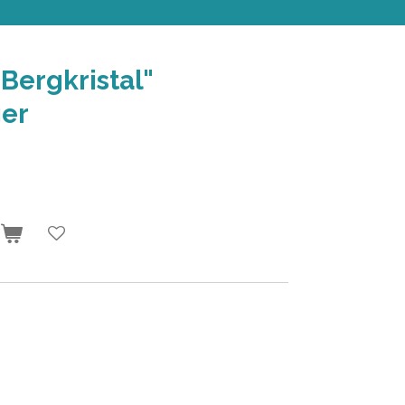
Bergkristal"
er
n