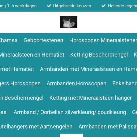
ing 1-5 werkdagen
Uitgebreide keuzes
Helende eige
 Khamsa
Geboortestenen
Horoscopen Mineraalstene
Mineraalsteen en Hematiet
Ketting Beschermengel
K
 met Hematiet
Armbanden met Mineraalsteen en Hema
gers Horoscopen
Armbanden Horoscopen
Enkelban
en Beschermengel
Ketting met Mineraalsteen hanger
eel
Armband / Oorbellen zilverkleurig/ goudkleurig
G
utelhangers met Aartsengelen
Armbanden met Palissa