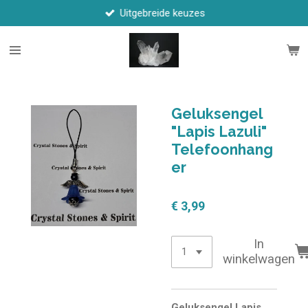
Uitgebreide keuzes
Ga
direct
naar
de
hoofdinhoud
Geluksengel
"Lapis Lazuli"
Telefoonhang
er
€ 3,99
In
winkelwagen
Geluksengel Lapis