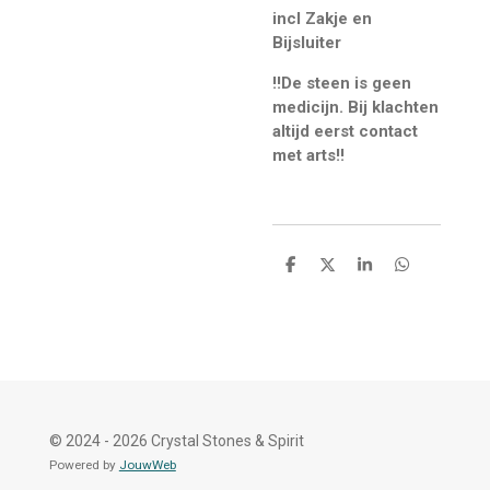
incl Zakje en
Bijsluiter
!!De steen is geen
medicijn. Bij klachten
altijd eerst contact
met arts!!
D
D
S
D
e
e
h
e
l
e
a
l
e
l
r
e
n
e
n
© 2024 - 2026 Crystal Stones & Spirit
Powered by
JouwWeb