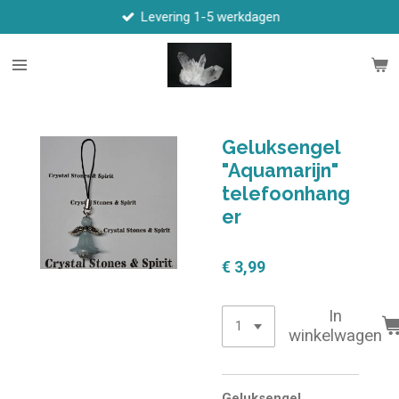
Levering 1-5 werkdagen
Ga
direct
naar
de
hoofdinhoud
Geluksengel
"Aquamarijn"
telefoonhang
er
€ 3,99
In
winkelwagen
Geluksengel