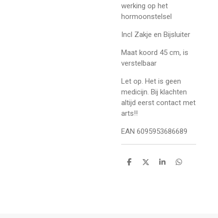
werking op het
hormoonstelsel
Incl Zakje en Bijsluiter
Maat koord 45 cm, is
verstelbaar
Let op. Het is geen
medicijn. Bij klachten
altijd eerst contact met
arts!!
EAN 6095953686689
D
D
S
D
e
e
h
e
l
e
a
l
e
l
r
e
n
e
n