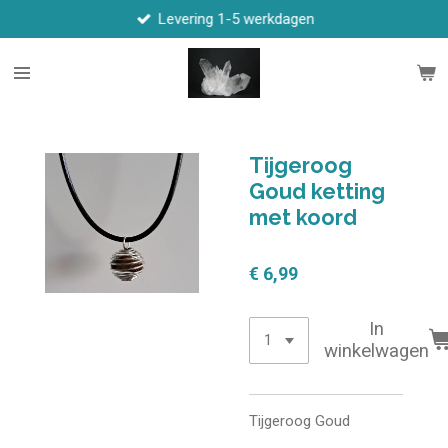
Levering 1-5 werkdagen
Ga
direct
naar
de
hoofdinhoud
Tijgeroog
Goud ketting
met koord
€ 6,99
In
winkelwagen
Tijgeroog Goud