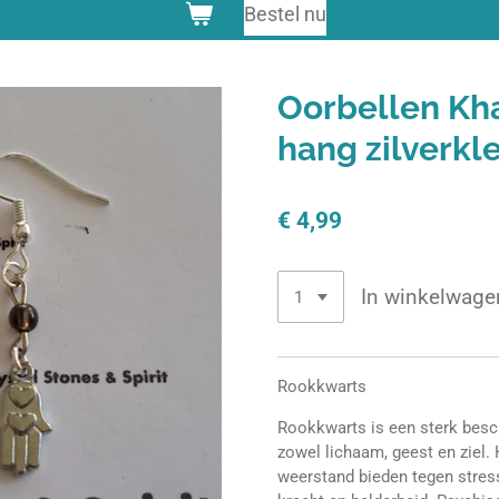
Bestel nu
Oorbellen Kh
hang zilverkl
€ 4,99
In winkelwage
Rookkwarts
Rookkwarts is een sterk besc
zowel lichaam, geest en ziel. 
weerstand bieden tegen stress