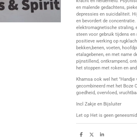
kracht en helderheid. Psychi
en malende gedachtens, pieker
depressies en suicidaliteit. H
en bevordert de concentratie. 
elektromagnetische straling, e
steen voor gebruik tijdens en 
positieve werking op rugklach
bekken,benen, voeten, hoofdpi
etalagebenen, en met name de
pijnstillend, ontkrampend, ont
het stoppen met roken en and
Khamsa ook wel het "Handje 
gecombineerd met het Boze Oo
goedheid, overvloed, vruchtb
Incl Zakje en Bijsluiter
Let op Het is geen geneesmidde
D
D
S