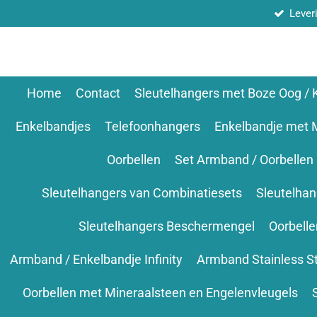
Lever
Ga
direct
naar
de
hoofdinhoud
Home
Contact
Sleutelhangers met Boze Oog /
Enkelbandjes
Telefoonhangers
Enkelbandje met 
Oorbellen
Set Armband / Oorbellen
Sleutelhangers van Combinatiesets
Sleutelha
Sleutelhangers Beschermengel
Oorbell
Armband / Enkelbandje Infinity
Armband Stainless S
Oorbellen met Mineraalsteen en Engelenvleugels