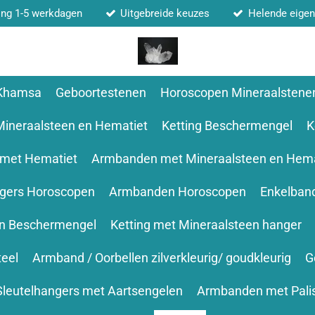
ing 1-5 werkdagen
Uitgebreide keuzes
Helende eige
 Khamsa
Geboortestenen
Horoscopen Mineraalstene
Mineraalsteen en Hematiet
Ketting Beschermengel
K
 met Hematiet
Armbanden met Mineraalsteen en Hema
ngers Horoscopen
Armbanden Horoscopen
Enkelban
en Beschermengel
Ketting met Mineraalsteen hanger
teel
Armband / Oorbellen zilverkleurig/ goudkleurig
G
Sleutelhangers met Aartsengelen
Armbanden met Pali