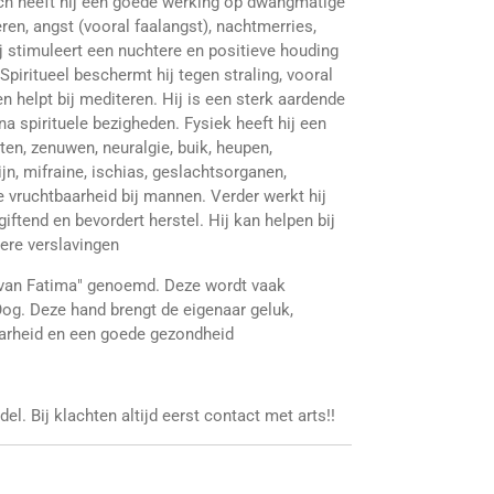
sch heeft hij een goede werking op dwangmatige
en, angst (vooral faalangst), nachtmerries,
ij stimuleert een nuchtere en positieve houding
Spiritueel beschermt hij tegen straling, vooral
n helpt bij mediteren. Hij is een sterk aardende
na spirituele bezigheden. Fysiek heeft hij een
ten, zenuwen, neuralgie, buik, heupen,
jn, mifraine, ischias, geslachtsorganen,
 vruchtbaarheid bij mannen. Verder werkt hij
giftend en bevordert herstel. Hij kan helpen bij
ere verslavingen
van Fatima" genoemd. Deze wordt vaak
g. Deze hand brengt de eigenaar geluk,
aarheid en een goede gezondheid
l. Bij klachten altijd eerst contact met arts!!