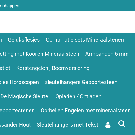
nschappen
n
Geluksflesjes
Combinatie sets Mineraalstenen
etting met Kooi en Mineraalsteen
Armbanden 6 mm
tiet
Kerstengelen , Boomversiering
djes Horoscopen
sleutelhangers Geboortesteen
De Magische Sleutel
Opladen / Ontladen
eboortestenen
Oorbellen Engelen met mineraalsteen
ssander Hout
Sleutelhangers met Tekst