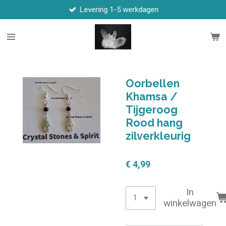
Levering 1-5 werkdagen
Ga
direct
naar
de
hoofdinhoud
Oorbellen
Khamsa /
Tijgeroog
Rood hang
zilverkleurig
€ 4,99
In
winkelwagen