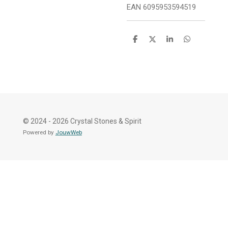
EAN 6095953594519
D
D
S
D
e
e
h
e
l
e
a
l
e
l
r
e
n
e
n
© 2024 - 2026 Crystal Stones & Spirit
Powered by
JouwWeb