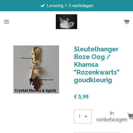
Levering 1-5 werkdagen
Ga
direct
naar
de
hoofdinhoud
Sleutelhanger
Boze Oog /
Khamsa
"Rozenkwarts"
goudkleurig
€ 5,99
In
winkelwagen