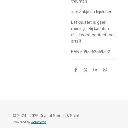
trauma's
Incl Zakje en bijsluiter
Let op. Het is geen
medicijn. Bij kachten
altijd eerst contact met
arts!!
EAN 6095952559502
D
D
S
D
e
e
h
e
l
e
a
l
e
l
r
e
n
e
n
© 2024 - 2026 Crystal Stones & Spirit
Powered by
JouwWeb