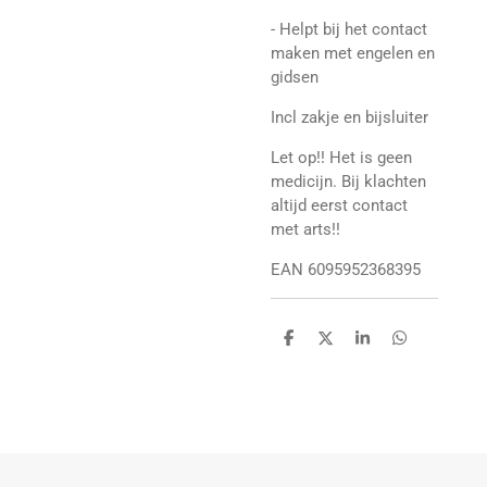
- Helpt bij het contact
maken met engelen en
gidsen
Incl zakje en bijsluiter
Let op!! Het is geen
medicijn. Bij klachten
altijd eerst contact
met arts!!
EAN 6095952368395
D
D
S
D
e
e
h
e
l
e
a
l
e
l
r
e
n
e
n