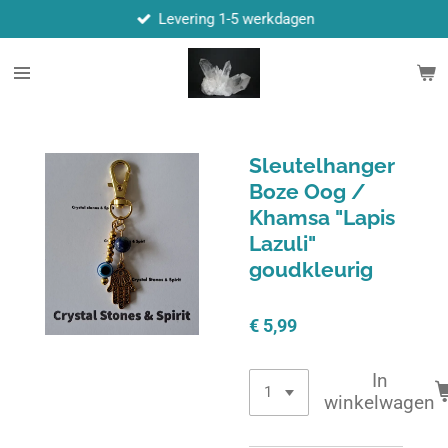
Levering 1-5 werkdagen
Ga
direct
naar
de
hoofdinhoud
Sleutelhanger
Boze Oog /
Khamsa "Lapis
Lazuli"
goudkleurig
€ 5,99
In
winkelwagen