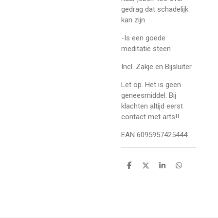
gedrag dat schadelijk
kan zijn
-Is een goede
meditatie steen
Incl. Zakje en Bijsluiter
Let op. Het is geen
geneesmiddel. Bij
klachten altijd eerst
contact met arts!!
EAN 6095957425444
D
D
S
D
e
e
h
e
l
e
a
l
e
l
r
e
n
e
n