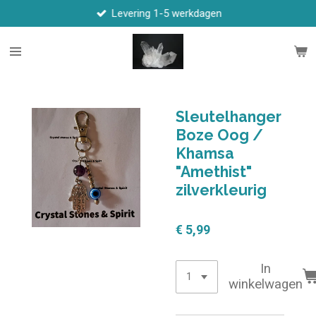
Levering 1-5 werkdagen
Ga
direct
naar
de
hoofdinhoud
Sleutelhanger
Boze Oog /
Khamsa
"Amethist"
zilverkleurig
€ 5,99
In
winkelwagen