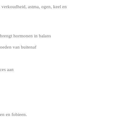
p verkoudheid, astma, ogen, keel en
n brengt hormonen in balans
loeden van buitenaf
cces aan
en en fobieen.