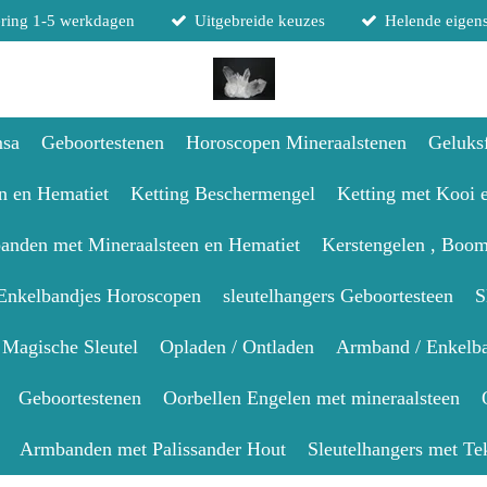
ring 1-5 werkdagen
Uitgebreide keuzes
Helende eigen
msa
Geboortestenen
Horoscopen Mineraalstenen
Geluksf
n en Hematiet
Ketting Beschermengel
Ketting met Kooi 
nden met Mineraalsteen en Hematiet
Kerstengelen , Boom
Enkelbandjes Horoscopen
sleutelhangers Geboortesteen
S
Magische Sleutel
Opladen / Ontladen
Armband / Enkelba
Geboortestenen
Oorbellen Engelen met mineraalsteen
Armbanden met Palissander Hout
Sleutelhangers met Te