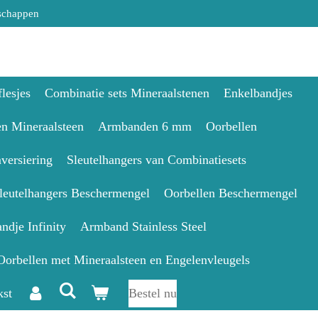
schappen
lesjes
Combinatie sets Mineraalstenen
Enkelbandjes
en Mineraalsteen
Armbanden 6 mm
Oorbellen
versiering
Sleutelhangers van Combinatiesets
leutelhangers Beschermengel
Oorbellen Beschermengel
ndje Infinity
Armband Stainless Steel
Oorbellen met Mineraalsteen en Engelenvleugels
kst
Bestel nu