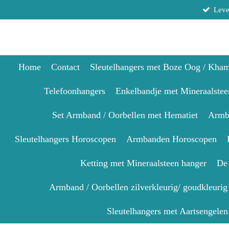
Leve
Ga
direct
naar
de
hoofdinhoud
Home
Contact
Sleutelhangers met Boze Oog / Kha
Telefoonhangers
Enkelbandje met Mineraalstee
Set Armband / Oorbellen met Hematiet
Armba
Sleutelhangers Horoscopen
Armbanden Horoscopen
Ketting met Mineraalsteen hanger
De 
Armband / Oorbellen zilverkleurig/ goudkleurig
Sleutelhangers met Aartsengelen