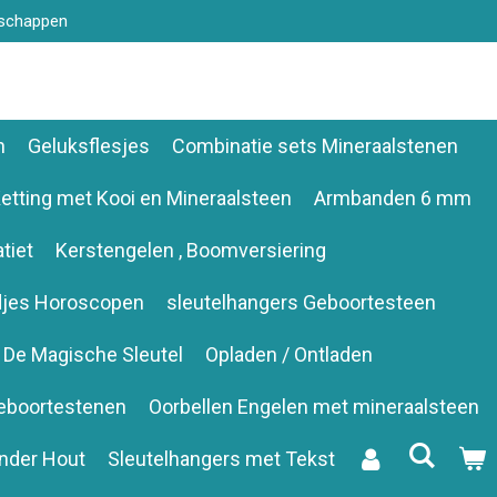
nschappen
n
Geluksflesjes
Combinatie sets Mineraalstenen
etting met Kooi en Mineraalsteen
Armbanden 6 mm
tiet
Kerstengelen , Boomversiering
djes Horoscopen
sleutelhangers Geboortesteen
De Magische Sleutel
Opladen / Ontladen
eboortestenen
Oorbellen Engelen met mineraalsteen
nder Hout
Sleutelhangers met Tekst