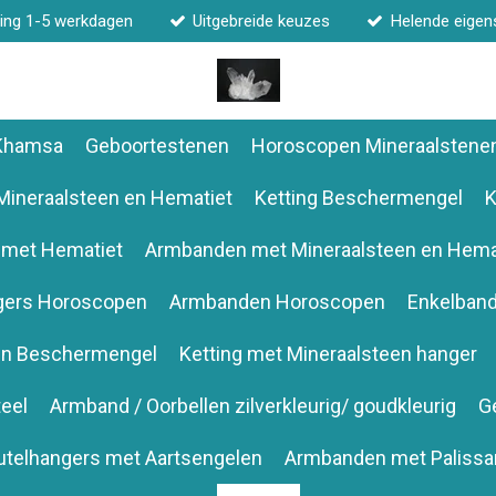
ing 1-5 werkdagen
Uitgebreide keuzes
Helende eige
 Khamsa
Geboortestenen
Horoscopen Mineraalstene
Mineraalsteen en Hematiet
Ketting Beschermengel
K
 met Hematiet
Armbanden met Mineraalsteen en Hema
gers Horoscopen
Armbanden Horoscopen
Enkelban
en Beschermengel
Ketting met Mineraalsteen hanger
eel
Armband / Oorbellen zilverkleurig/ goudkleurig
G
utelhangers met Aartsengelen
Armbanden met Palissa