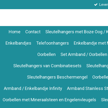
Lever
Ga
direct
naar
de
hoofdinhoud
Home
Contact
Sleutelhangers met Boze Oog /
Enkelbandjes
Telefoonhangers
Enkelbandje met 
Oorbellen
Set Armband / Oorbellen
Sleutelhangers van Combinatiesets
Sleutelhan
Sleutelhangers Beschermengel
Oorbell
Armband / Enkelbandje Infinity
Armband Stainless St
Oorbellen met Mineraalsteen en Engelenvleugels
Sle