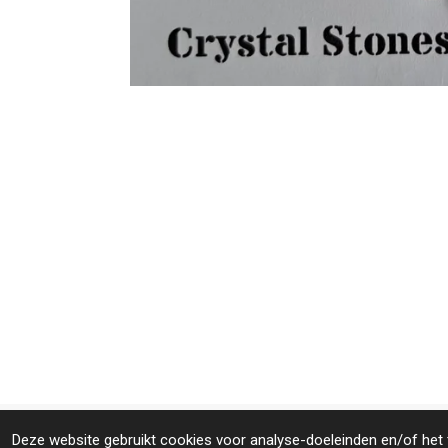
© 2024 - 2026 Crystal Stones & Spirit
Deze website gebruikt cookies voor analyse-doeleinden en/of het t