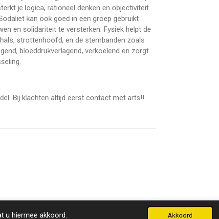
rkt je logica, rationeel denken en objectiviteit
. Sodaliet kan ook goed in een groep gebruikt
 en solidariteit te versterken. Fysiek helpt de
, hals, strottenhoofd, en de stembanden zoals
agend, bloeddrukverlagend, verkoelend en zorgt
seling.
l. Bij klachten altijd eerst contact met arts!!
Powered by
JouwWeb
at u hiermee akkoord.
Akkoord