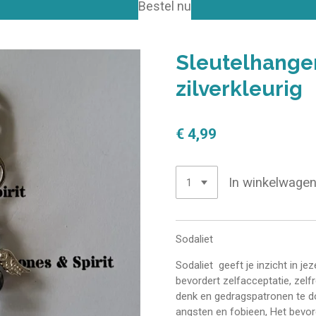
Bestel nu
Sleutelhanger
zilverkleurig
€ 4,99
In winkelwage
Sodaliet
Sodaliet geeft je inzicht in jez
bevordert zelfacceptatie, zel
denk en gedragspatronen te d
angsten en fobieen, Het bevord