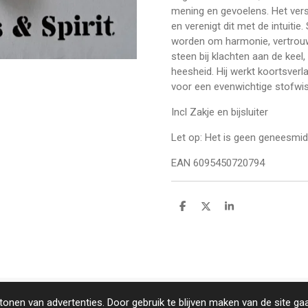
mening en gevoelens. Het verste
en verenigt dit met de intuitie
worden om harmonie, vertrouwen
steen bij klachten aan de keel
heesheid. Hij werkt koortsverl
voor een evenwichtige stofwis
Incl Zakje en bijsluiter
Let op: Het is geen geneesmidde
EAN 6095450720794
D
D
S
e
e
h
l
e
a
e
l
r
n
e
onen van advertenties. Door gebruik te blijven maken van de site ga