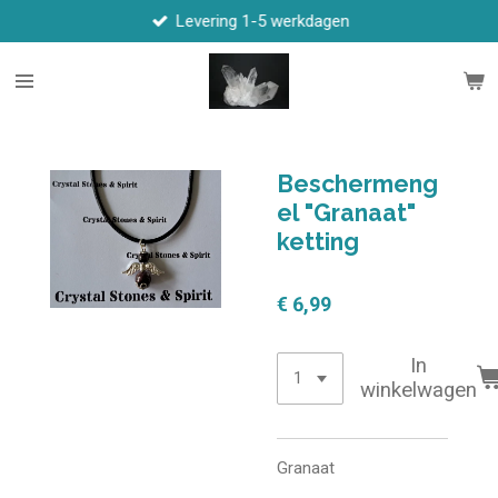
Levering 1-5 werkdagen
Ga
direct
naar
de
hoofdinhoud
Beschermeng
el "Granaat"
ketting
€ 6,99
In
winkelwagen
Granaat