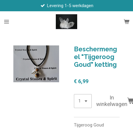
Levering 1-5 werkdagen
Ga
direct
naar
de
hoofdinhoud
Beschermeng
el "Tijgeroog
Goud" ketting
€ 6,99
In
winkelwagen
Tijgeroog Goud