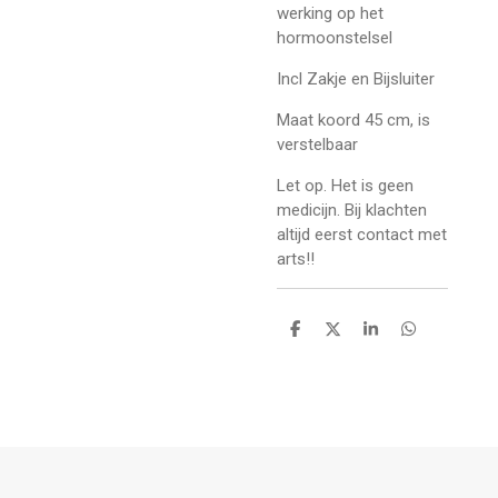
werking op het
hormoonstelsel
Incl Zakje en Bijsluiter
Maat koord 45 cm, is
verstelbaar
Let op. Het is geen
medicijn. Bij klachten
altijd eerst contact met
arts!!
D
D
S
D
e
e
h
e
l
e
a
l
e
l
r
e
n
e
n