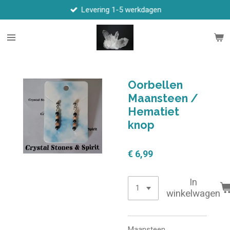
Levering 1-5 werkdagen
Ga
direct
naar
de
hoofdinhoud
Oorbellen
Maansteen /
Hematiet
knop
€ 6,99
In
winkelwagen
Maansteen