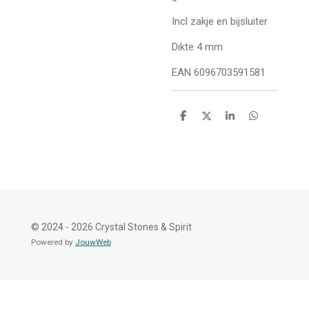
Incl zakje en bijsluiter
Dikte 4 mm
EAN 6096703591581
D
D
S
D
e
e
h
e
l
e
a
l
e
l
r
e
n
e
n
© 2024 - 2026 Crystal Stones & Spirit
Powered by
JouwWeb