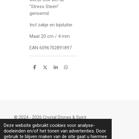
"Stress Steen"
genoemd.
Incl zakje en bijsluiter
Maat 20 cm / 4 mm
EAN 6096702891897
D
D
S
D
e
e
h
e
l
e
a
l
e
l
r
e
n
e
n
© 2024 - 2026 Crystal Stones & Spirit
Powered by
JouwWeb
Deze website gebruikt cookies voor analyse-
doeleinden en/of het tonen van advertenties. Door
gebruik te blijven maken van de site gaat u hiermee