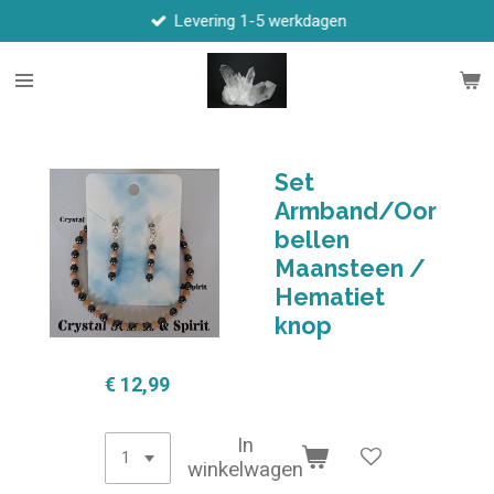
Levering 1-5 werkdagen
Ga
direct
naar
de
hoofdinhoud
Set
Armband/Oor
bellen
Maansteen /
Hematiet
knop
€ 12,99
In
winkelwagen