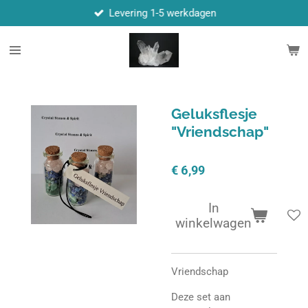
Levering 1-5 werkdagen
Ga
direct
naar
de
hoofdinhoud
Geluksflesje
"Vriendschap"
€ 6,99
In
winkelwagen
Vriendschap
Deze set aan