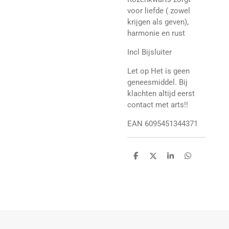
voor liefde ( zowel
krijgen als geven),
harmonie en rust
Incl Bijsluiter
Let op Het is geen
geneesmiddel. Bij
klachten altijd eerst
contact met arts!!
EAN 6095451344371
D
D
S
D
e
e
h
e
l
e
a
l
e
l
r
e
n
e
n